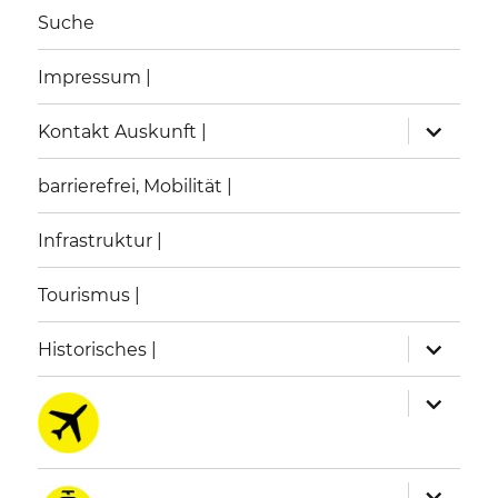
Suche
Impressum |
Unterme
Unterme
Kontakt Auskunft |
anzeigen
anzeigen
barrierefrei, Mobilität |
Infrastruktur |
Tourismus |
Unterme
Unterme
Historisches |
anzeigen
anzeigen
Unterme
Unterme
anzeigen
anzeigen
Unterme
Unterme