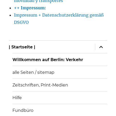
movilidad y transportes
++ Impressum:
Impressum + Datenschutzerklärung gemäß
DSGVO
Unterme
Unterme
| Startseite |
anzeigen
anzeigen
Willkommen auf Berlin: Verkehr
alle Seiten / sitemap
Zeitschriften, Print-Medien
Hilfe
Fundbüro