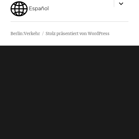
Unterme
Unterme
anzeigen
anzeigen
Español
Berlin:Verkehr
Stolz präsentiert von WordPress