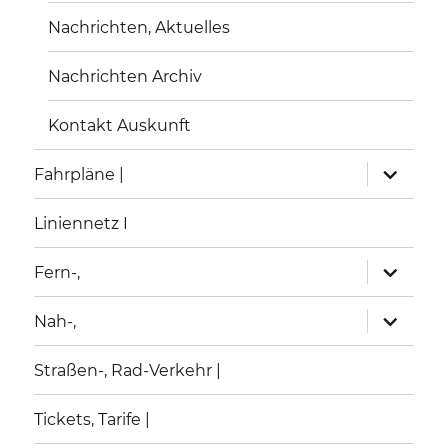
Nachrichten, Aktuelles
Nachrichten Archiv
Kontakt Auskunft
Unterme
Unterme
Fahrpläne |
anzeigen
anzeigen
Liniennetz I
Unterme
Unterme
Fern-,
anzeigen
anzeigen
Unterme
Unterme
Nah-,
anzeigen
anzeigen
Straßen-, Rad-Verkehr |
Tickets, Tarife |